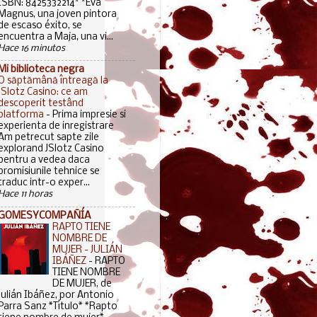
ISBN: 8425332214* *Eva
Magnus, una joven pintora
de escaso éxito, se
encuentra a Maja, una vi...
Hace 16 minutos
Mi biblioteca negra
O săptămână întreagă la
JSlotz Casino: ce am
descoperit testând
platforma
-
Prima impresie si
experienta de inregistrare
Am petrecut sapte zile
explorand JSlotz Casino
pentru a vedea daca
promisiunile tehnice se
traduc intr-o exper...
Hace 11 horas
GOMESYCOMPAÑÍA
RAPTO TIENE
NOMBRE DE
MUJER - JULIÁN
IBÁÑEZ
-
RAPTO
TIENE NOMBRE
DE MUJER, de
Julián Ibáñez, por Antonio
Parra Sanz *Título* *Rapto