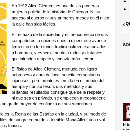
►
En 1913 Alice Clement es una de las primeras
►
mujeres policía de la historia de Chicago. Ni su
acceso al cuerpo ni sus primeros meses en él ni en
¿Q
la calle han sido fáciles.
El rechazo de la sociedad y el menosprecio de sus
compañeros, a quienes cuesta digerir ese avance
SO
femenino en territorios tradicionalmente asociados
a hombres, y especialmente a rudos y distantes,
que infunden respeto y, todavía más, temor.
El físico de Alice Clement, menuda con ligero
sobrepeso y cara de luna, suscita comentarios
injuriosos, pero pronto es temida en el mundo del
hampa y con su tesón, sus métodos y sus
brillantes resultados consigue que se le respete y,
ni que sea en privado, se empiecen a reconocerle
a un grado mayor de confianza de sus superiores.
 es la Reina de las Estafas en la ciudad, y su modo de
elitos de sangre como de la temible Mona Allen: una rival
El 
ajos fondos.