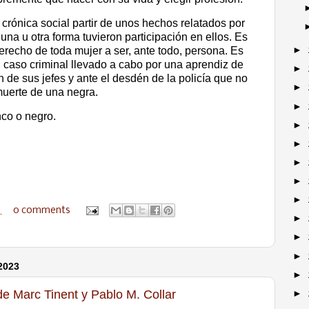
 crónica social partir de unos hechos relatados por
una u otra forma tuvieron participación en ellos. Es
recho de toda mujer a ser, ante todo, persona. Es
►
 caso criminal llevado a cabo por una aprendiz de
►
ón de sus jefes y ante el desdén de la policía que no
►
 muerte de una negra.
►
nco o negro.
►
►
►
►
►
1
0 comments
►
►
►
2023
►
e Marc Tinent y Pablo M. Collar
►