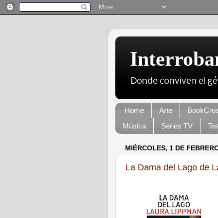
Interroba
Donde conviven el gé
Home
Arte
BookCros
Música
Series TV
Tea
MIÉRCOLES, 1 DE FEBRERO
La Dama del Lago de L