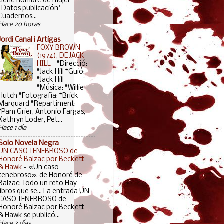
tiene nombre de mujer*
*Datos publicación*
Cuadernos...
Hace 20 horas
Jordi Canal i Artigas
FOXY BROWN
(1974), DE JACK
HILL
-
*Direcció:
*Jack Hill *Guió:
*Jack Hill
*Música: *Willie
Hutch *Fotografia: *Brick
Marquard *Repartiment:
*Pam Grier, Antonio Fargas,
Kathryn Loder, Pet...
Hace 1 día
Solo Novela Negra
UN CASO TENEBROSO de
Honoré Balzac por Beckett
& Hawk
-
«Un caso
tenebroso», de Honoré de
Balzac: Todo un reto Hay
libros que se... La entrada UN
CASO TENEBROSO de
Honoré Balzac por Beckett
& Hawk se publicó...
Hace 3 días