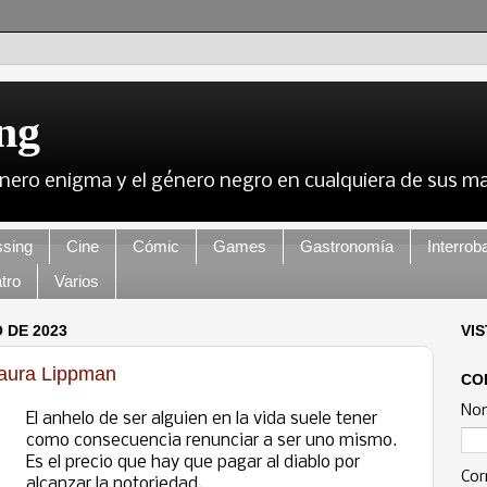
ng
nero enigma y el género negro en cualquiera de sus m
sing
Cine
Cómic
Games
Gastronomía
Interrob
tro
Varios
 DE 2023
VI
aura Lippman
CO
No
El anhelo de ser alguien en la vida suele tener
como consecuencia renunciar a ser uno mismo.
Es el precio que hay que pagar al diablo por
Cor
alcanzar la notoriedad.