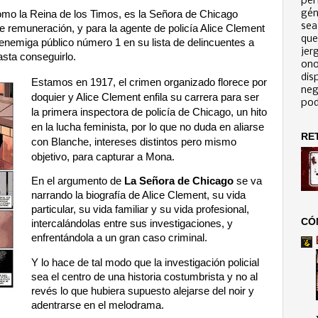
per
omo la Reina de los Timos, es la Señora de Chicago
gén
sea
e remuneración, y para la agente de policía Alice Clement
que
 enemiga público número 1 en su lista de delincuentes a
jerg
asta conseguirlo.
ono
dis
Estamos en 1917, el crimen organizado florece por
neg
doquier y Alice Clement enfila su carrera para ser
pod
la primera inspectora de policía de Chicago, un hito
en la lucha feminista, por lo que no duda en aliarse
RE
con Blanche, intereses distintos pero mismo
objetivo, para capturar a Mona.
En el argumento de
La Señora de Chicago
se
va
narrando la biografía de Alice Clement, su vida
particular, su vida familiar y su vida profesional,
CÓ
intercalándolas entre sus investigaciones, y
enfrentándola a un gran caso criminal.
Y lo hace de tal modo que la investigación policial
sea el centro de una historia costumbrista y no al
revés lo que hubiera supuesto alejarse del noir y
adentrarse en el melodrama.