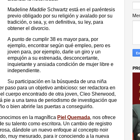
Madeline
Maddie
Schwartz está en el paréntesis
previo obligado por su religión y avalado por su
Me
tradición, o sea, y, en definitiva, su ley, para
obtener el divorcio.
A punto de cumplir 38 es mayor para, por
ejemplo, encontrar según qué empleo, pero es
joven para, por ejemplo, darle un giro y un
empujón a su estrenada, desconcertante,
inquietante y ansiada condición de mujer libre e
PR
independiente.
Su participación en la búsqueda de una niña
er paso para un objetivo ambicioso: ser redactora en
Y el cuerpo encontrado de otra joven, Cleo Sherwood,
rá pie a una tarea de periodismo de investigación que
o o bien abrirle las puertas a conseguirlo.
conocimos en la magnífica
Piel Quemada
, nos ofrece
e su talento como escritora. Un cambio de registro
irosa, dándole un nuevo enfoque al concepto noir
ido, muy mesurado, para ir conociendo a la nueva