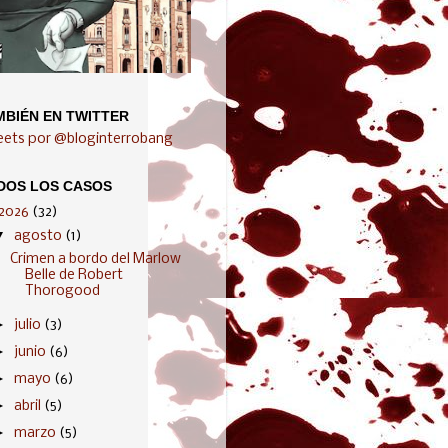
MBIÉN EN TWITTER
ets por @bloginterrobang
DOS LOS CASOS
2026
(32)
▼
agosto
(1)
Crimen a bordo del Marlow
Belle de Robert
Thorogood
►
julio
(3)
►
junio
(6)
►
mayo
(6)
►
abril
(5)
►
marzo
(5)