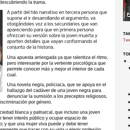
 descubriendo la trama.
A partir del hilo narrativo en tercera persona que
supone el ir desarrollando el argumento, va
otorgándoles voz a los secundarios que van
apareciendo para que en primera persona
TA
ofrezcan su versión sobre la joven muerta y
Twe
aporten detalles que vayan conformando el
conjunto de la historia.
TO
Una apuesta arriesgada ya que ralentiza el ritmo,
▼
pero interesante por la vertiente psicológica que
permite conocer más y mejor el interior de cada
cual.
Una novela negra, policiaca, que se apoya en el
hallazgo del cadáver de una joven negra para
denunciar la sumisión a los preceptos religiosos,
 discriminación por género.
ciedad blanca y patriarcal, que incluso una joven
 tener interés público y ocupar espacio de
o; y que una mujer viva puede y debe tener
ibremente que hacer con su vida y elegir profesión.