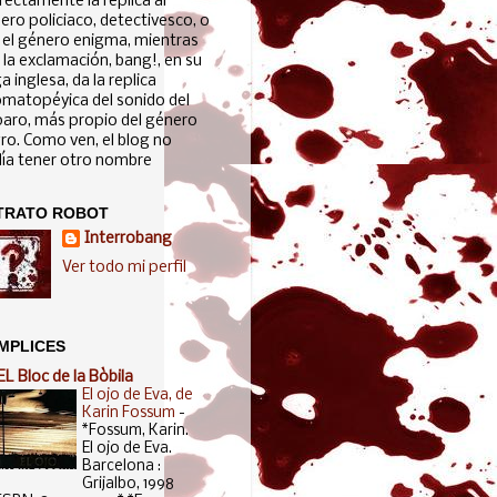
fectamente la réplica al
ero policiaco, detectivesco, o
 el género enigma, mientras
 la exclamación, bang!, en su
a inglesa, da la replica
matopéyica del sonido del
paro, más propio del género
ro. Como ven, el blog no
ía tener otro nombre
TRATO ROBOT
Interrobang
Ver todo mi perfil
MPLICES
EL Bloc de la Bòbila
El ojo de Eva, de
Karin Fossum
-
*Fossum, Karin.
El ojo de Eva.
Barcelona :
Grijalbo, 1998